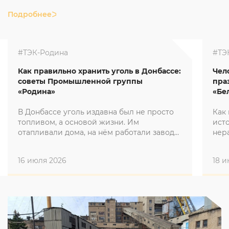
Подробнее
#ТЭК-Родина
#ТЭ
Как правильно хранить уголь в Донбассе:
Чел
советы Промышленной группы
пра
«Родина»
«Бе
В Донбассе уголь издавна был не просто
Как
топливом, а основой жизни. Им
ист
отапливали дома, на нём работали заводы
нер
и электростанции.
«Бе
16 июля 2026
18 и