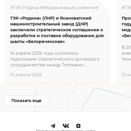
#ТЭК-Родина
#Модернизация, развитие
#ТЭ
ТЭК «Родина» (ЛНР) и Ясиноватский
Про
машиностроительный завод (ДНР)
год
заключили стратегическое соглашение о
мод
разработке и поставке оборудования для
«Бе
шахты «Белореченская»
В 20
14 апреля 2026 года состоялось
инв
подписание стратегического договора о
тех
сотрудничестве между Топливно-
«Бе
энергетическим комплексом «Родина»
про
15 апреля 2026
13 я
(структурным подразделением
«Род
Промышленной группы «Родина») и
выс
Ясиноватским машиностроительным
лавы
заводом (ООО НПО «ЯМЗ»).
Нал
млн
Показать еще
отд
зак
ДНР