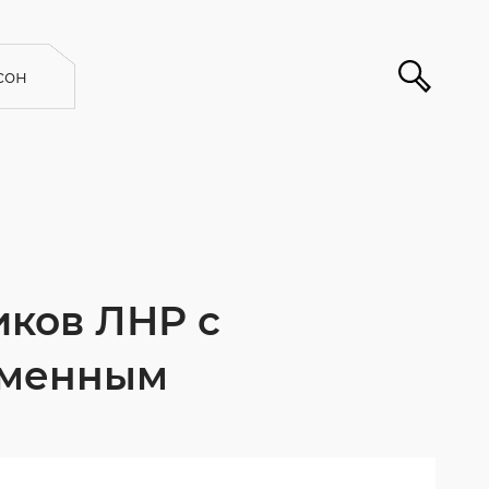
сон
иков ЛНР с
еменным