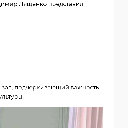
димир Лященко представил
й зал, подчеркивающий важность
ультуры.