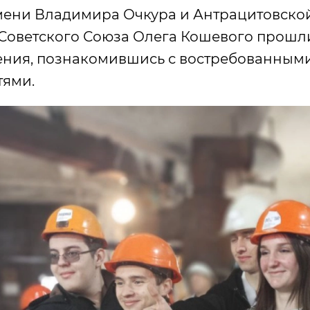
ени Владимира Очкура и Антрацитовско
 Советского Союза Олега Кошевого прош
ния, познакомившись с востребованны
тями.