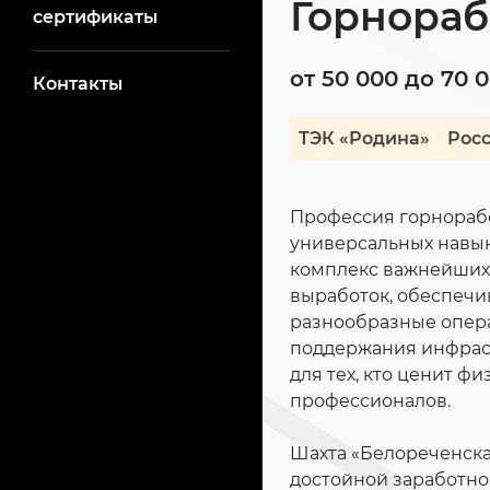
Горнора
сертификаты
от 50 000 до 70 
Контакты
ТЭК «Родина»
Росс
Профессия горнораб
универсальных навык
комплекс важнейших 
выработок, обеспечи
разнообразные опера
поддержания инфраст
для тех, кто ценит ф
профессионалов.
Шахта «Белореченска
достойной заработно