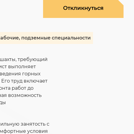
Откликнуться
абочие, подземные специальности
 шахты, требующий
лист выполняет
оведения горных
 Его труд включает
онта работ до
ная возможность
нды
ильную занятость с
омфортные условия