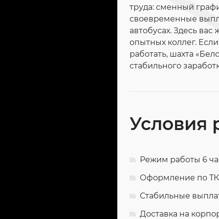
труда: сменный граф
своевременные выпла
автобусах. Здесь ва
опытных коллег. Есл
работать, шахта «Бе
стабильного заработк
Условия 
Режим работы 6 ча
Оформление по ТК
Стабильные выплат
Доставка на корпо