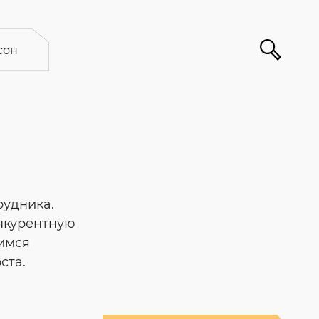
сон
рудника.
нкурентную
тимся
ста.