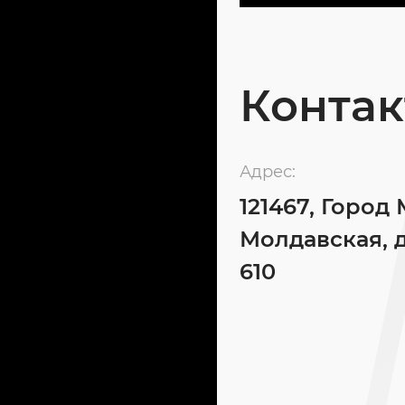
Конта
Адрес:
121467, Город 
Молдавская, д
610