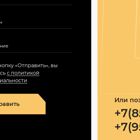
опку «Отправить», вы
есь
с политикой
иальности
Или по
равить
+7(8
+7(9