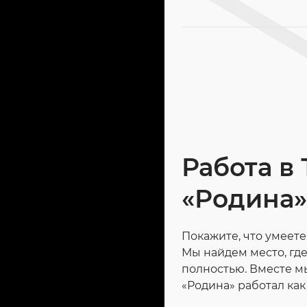
Работа в
«Родина»
Покажите, что умеете,
Мы найдем место, где
полностью. Вместе мы
«Родина» работал ка