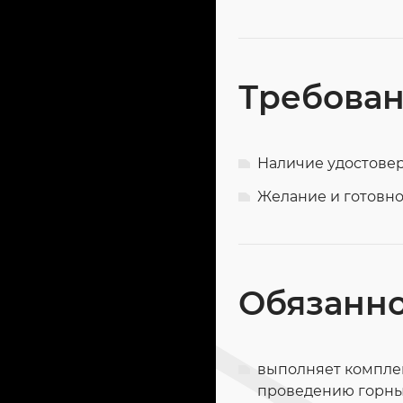
Требован
Наличие удостове
Желание и готовно
Обязанн
выполняет комплек
проведению горных