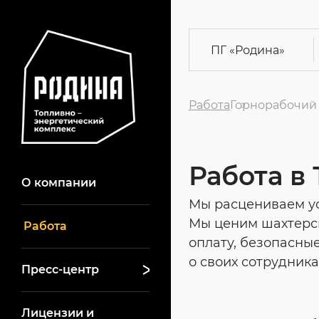
ПГ
«Родина»
Работа
Горнорабочий
Работа в
О компании
Мы расцениваем ус
Мы ценим шахтерс
Работа
оплату, безопасны
о своих сотрудник
Пресс-центр
Лицензии и