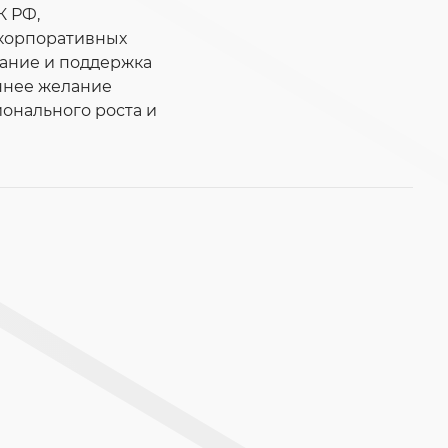
К РФ,
 корпоративных
вание и поддержка
еннее желание
онального роста и