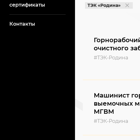
сертификаты
ТЭК «Родина»
Контакты
Горнорабочи
очистного за
#ТЭК-Родина
Машинист го
выемочных м
МГВМ
#ТЭК-Родина