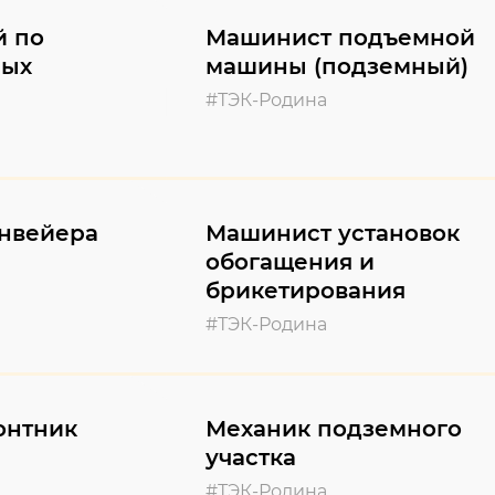
й по
Машинист подъемной
ных
машины (подземный)
#ТЭК-Родина
нвейера
Машинист установок
обогащения и
брикетирования
#ТЭК-Родина
онтник
Механик подземного
участка
#ТЭК-Родина