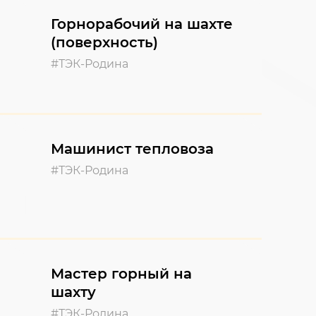
Горнорабочий на шахте
(поверхность)
#ТЭК-Родина
Машинист тепловоза
#ТЭК-Родина
Мастер горный на
шахту
#ТЭК-Родина