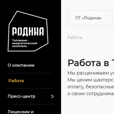
ПГ
«Родина»
Работа
Работа в
О компании
Мы расцениваем ус
Мы ценим шахтерс
Работа
оплату, безопасны
о своих сотрудник
Пресс-центр
Лицензии и