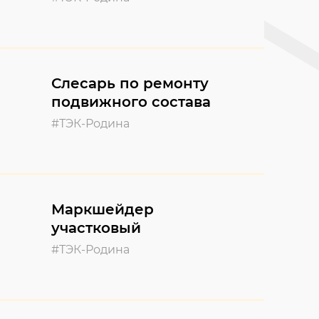
Слесарь по ремонту
подвижного состава
#ТЭК-Родина
Маркшейдер
участковый
#ТЭК-Родина