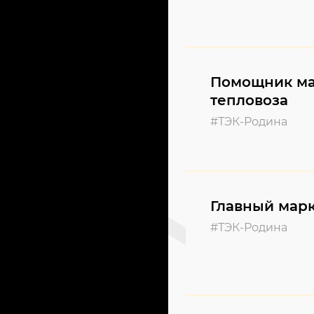
Помощник м
тепловоза
#ТЭК-Родина
Главный мар
#ТЭК-Родина