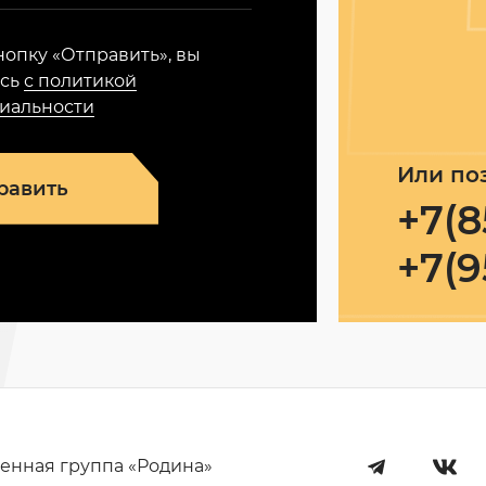
опку «Отправить», вы
есь
с политикой
иальности
Или по
равить
+7(8
+7(9
енная группа «Родина»