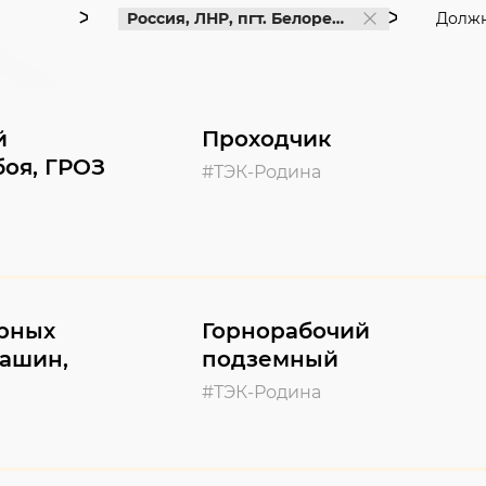
Россия, ЛНР, пгт. Белореченский, ул. Школь
Должн
й
Проходчик
боя, ГРОЗ
#ТЭК-Родина
рных
Горнорабочий
ашин,
подземный
#ТЭК-Родина