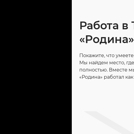
Работа в
«Родина»
Покажите, что умеете,
Мы найдем место, где
полностью. Вместе мы
«Родина» работал ка