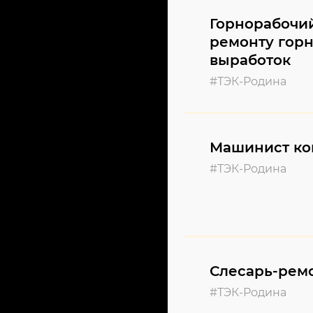
Горнорабочи
ремонту гор
выработок
#ТЭК-Родина
Машинист ко
#ТЭК-Родина
Слесарь-рем
#ТЭК-Родина