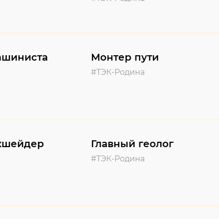
ашиниста
Монтер пути
#ТЭК-Родина
кшейдер
Главный геолог
#ТЭК-Родина