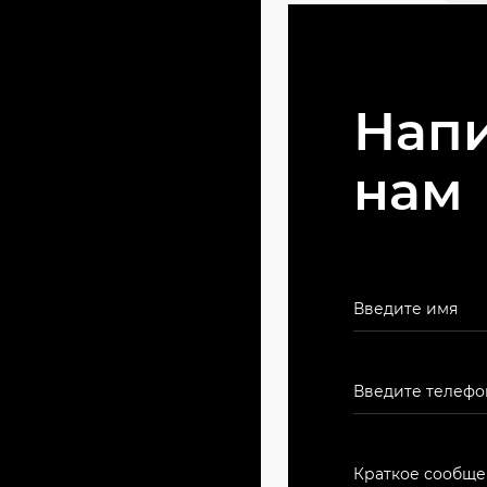
Нап
нам