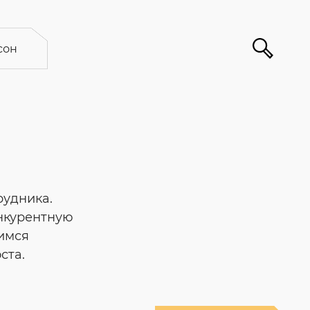
сон
рудника.
нкурентную
тимся
ста.