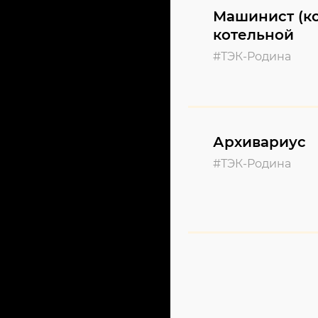
Машинист (ко
котельной
#ТЭК-Родина
Архивариус
#ТЭК-Родина