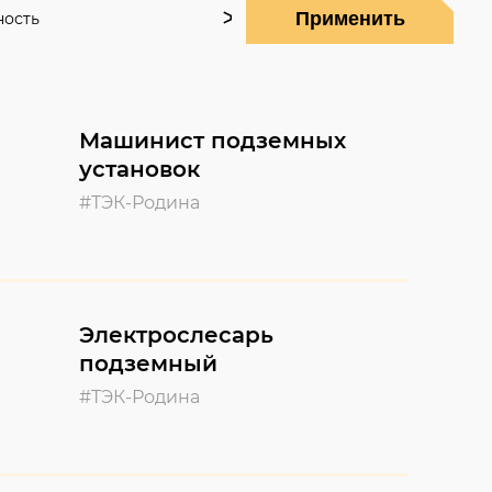
Применить
ная, д. 107
ость
Машинист подземных
установок
#ТЭК-Родина
Электрослесарь
подземный
#ТЭК-Родина